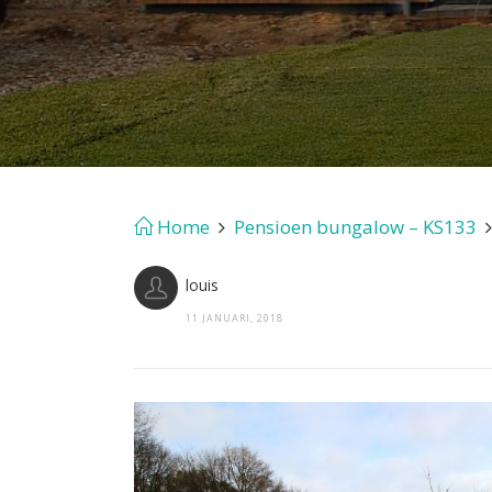
Home
Pensioen bungalow – KS133
louis
11 JANUARI, 2018