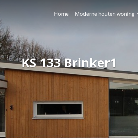
Home
Moderne houten woning
KS 133 Brinker1