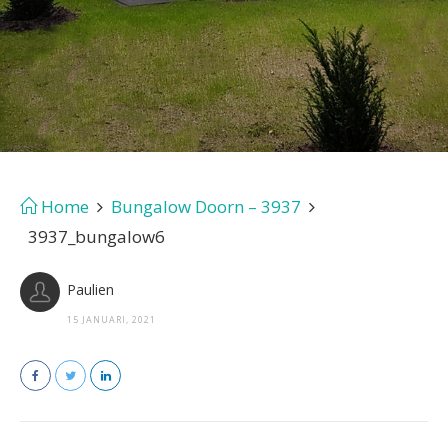
Home
Bungalow Doorn – 3937
3937_bungalow6
Paulien
15 JANUARI, 2021