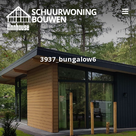
3937_bungalow6