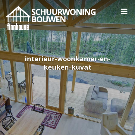
interieur-woonkamer-en-
keuken-kuvat