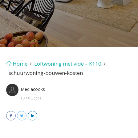
Home
Loftwoning met vide – K110
schuurwoning-bouwen-kosten
Mediacooks
1 APRIL, 2016