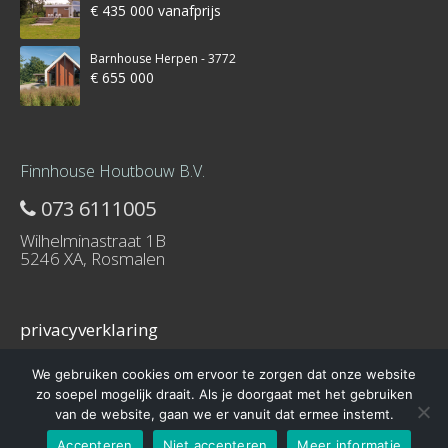
€ 435 000 vanafprijs
Barnhouse Herpen - 3772
€ 655 000
Finnhouse Houtbouw B.V.
073 6111005
Wilhelminastraat 1B
5246 XA, Rosmalen
privacyverklaring
We gebruiken cookies om ervoor te zorgen dat onze website
zo soepel mogelijk draait. Als je doorgaat met het gebruiken
van de website, gaan we er vanuit dat ermee instemt.
© 2016 – Schuurwoning-bouwen.nl is onderdeel van Finnhouse.nl
Accepteren
Niet accepteren
Meer informatie