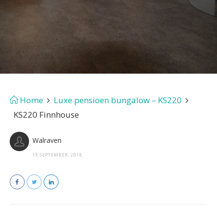
Home
Luxe pensioen bungalow – KS220
KS220 Finnhouse
Walraven
19 SEPTEMBER, 2018