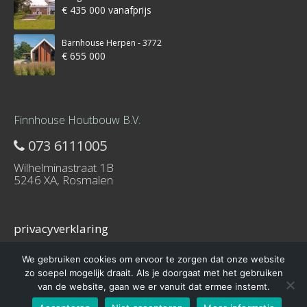
€ 435 000 vanafprijs
Barnhouse Herpen - 3772
€ 655 000
Finnhouse Houtbouw B.V.
073 6111005
Wilhelminastraat 1B
5246 XA, Rosmalen
privacyverklaring
We gebruiken cookies om ervoor te zorgen dat onze website
zo soepel mogelijk draait. Als je doorgaat met het gebruiken
van de website, gaan we er vanuit dat ermee instemt.
© 2016 – Schuurwoning-bouwen.nl is onderdeel van Finnhouse.nl