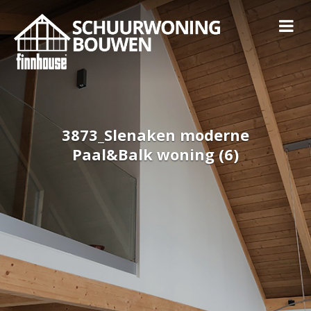
3873_Slenaken moderne
Paal&Balk woning (6)