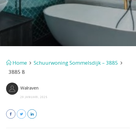
Home
Schuurwoning Sommelsdijk – 3885
3885 8
Walraven
29 JANUARI, 2025