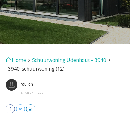
Home
Schuurwoning Udenhout – 3940
3940_schuurwoning (12)
Paulien
15 JANUARI, 2021