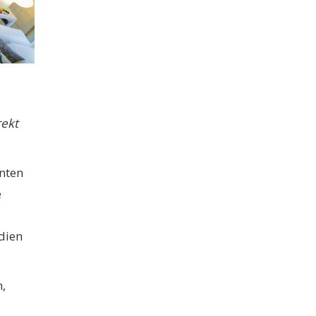
rekt
nten
e
dien
,