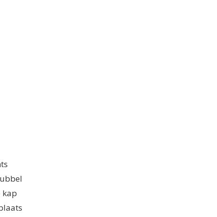
ts
dubbel
e kap
plaats