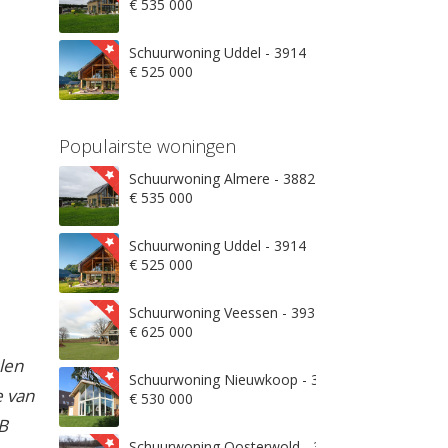
€ 535 000
Schuurwoning Uddel - 3914
€ 525 000
Populairste woningen
Schuurwoning Almere - 3882
€ 535 000
Schuurwoning Uddel - 3914
€ 525 000
Schuurwoning Veessen - 3932
€ 625 000
len
Schuurwoning Nieuwkoop - 3871
e van
€ 530 000
B
Schuurwoning Oosterwold - 3906