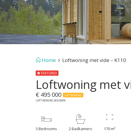
Home
Loftwoning met vide – K110
FEATURED
Loftwoning met v
€ 495 000
LOFTWONING
LOFT WONING BOUWEN
3 Bedrooms
2 Badkamers
170 m²