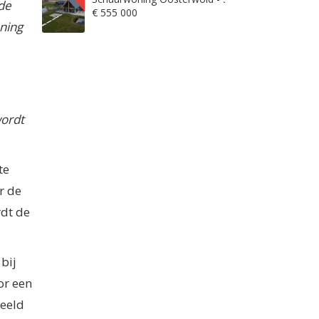
de
€ 555 000
oning
wordt
te
r de
rdt de
bij
or een
beeld