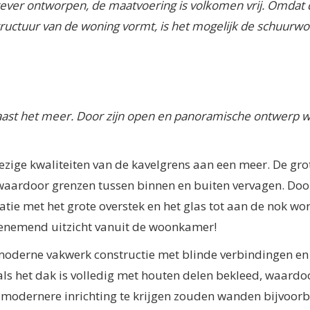
ever ontworpen, de maatvoering is volkomen vrij. Omdat 
tructuur van de woning vormt, is het mogelijk de schuurw
 naast het meer. Door zijn open en panoramische ontwerp 
ezige kwaliteiten van de kavelgrens aan een meer. De gro
waardoor grenzen tussen binnen en buiten vervagen. Doo
natie met het grote overstek en het glas tot aan de nok wo
enemend uitzicht vanuit de woonkamer!
oderne vakwerk constructie met blinde verbindingen en 
als het dak is volledig met houten delen bekleed, waardo
n modernere inrichting te krijgen zouden wanden bijvoor