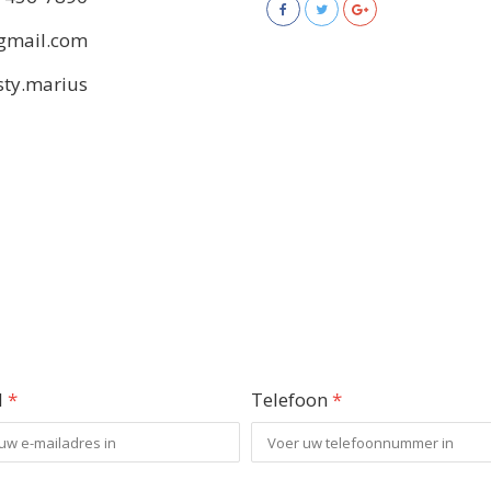
gmail.com
sty.marius
l
*
Telefoon
*