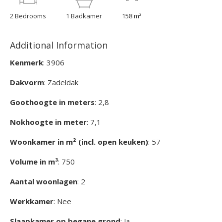
2 Bedrooms
1 Badkamer
158 m²
Additional Information
Kenmerk
: 3906
Dakvorm
: Zadeldak
Goothoogte in meters
: 2,8
Nokhoogte in meter
: 7,1
Woonkamer in m² (incl. open keuken)
: 57
Volume in m³
: 750
Aantal woonlagen
: 2
Werkkamer
: Nee
Slaapkamer op begane grond
: Ja