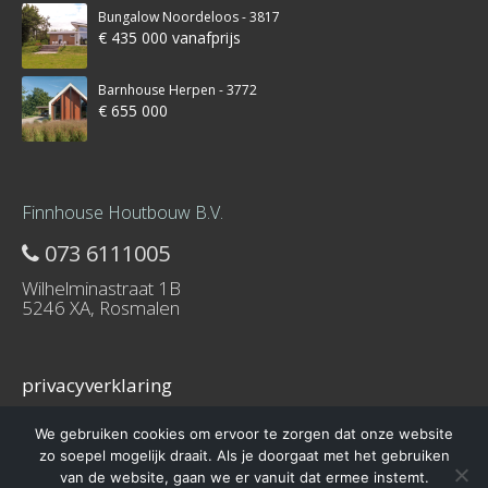
Bungalow Noordeloos - 3817
€ 435 000 vanafprijs
Barnhouse Herpen - 3772
€ 655 000
Finnhouse Houtbouw B.V.
073 6111005
Wilhelminastraat 1B
5246 XA, Rosmalen
privacyverklaring
We gebruiken cookies om ervoor te zorgen dat onze website
zo soepel mogelijk draait. Als je doorgaat met het gebruiken
van de website, gaan we er vanuit dat ermee instemt.
© 2016 – Schuurwoning-bouwen.nl is onderdeel van Finnhouse.nl