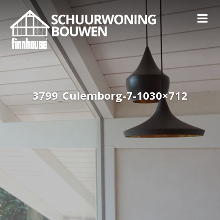
3799_Culemborg-7-1030×712