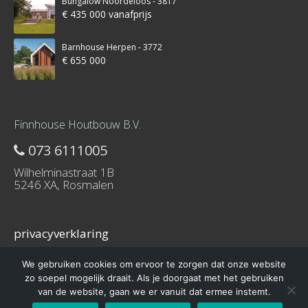
Bungalow Noordeloos - 3817
€ 435 000 vanafprijs
Barnhouse Herpen - 3772
€ 655 000
Finnhouse Houtbouw B.V.
073 6111005
Wilhelminastraat 1B
5246 XA, Rosmalen
privacyverklaring
We gebruiken cookies om ervoor te zorgen dat onze website
zo soepel mogelijk draait. Als je doorgaat met het gebruiken
van de website, gaan we er vanuit dat ermee instemt.
© 2016 – Schuurwoning-bouwen.nl is onderdeel van Finnhouse.nl