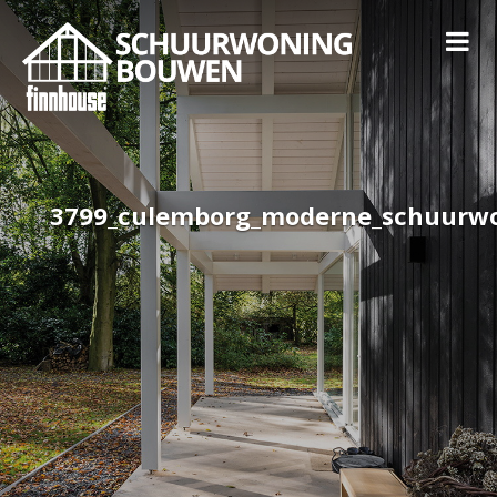
3799_culemborg_moderne_schuurw