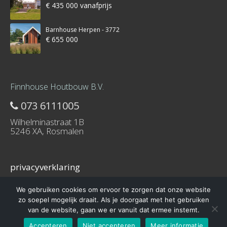
€ 435 000 vanafprijs
Barnhouse Herpen - 3772
€ 655 000
Finnhouse Houtbouw B.V.
073 6111005
Wilhelminastraat 1B
5246 XA, Rosmalen
privacyverklaring
We gebruiken cookies om ervoor te zorgen dat onze website
zo soepel mogelijk draait. Als je doorgaat met het gebruiken
van de website, gaan we er vanuit dat ermee instemt.
© 2016 – Schuurwoning-bouwen.nl is onderdeel van Finnhouse.nl
Accepteren
Niet accepteren
Meer informatie