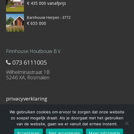
€ 435 000 vanafprijs
Barnhouse Herpen - 3772
€ 655 000
Finnhouse Houtbouw B.V.
073 6111005
Wilhelminastraat 1B
5246 XA, Rosmalen
privacyverklaring
We gebruiken cookies om ervoor te zorgen dat onze website
zo soepel mogelijk draait. Als je doorgaat met het gebruiken
van de website, gaan we er vanuit dat ermee instemt.
© 2016 – Schuurwoning-bouwen.nl is onderdeel van Finnhouse.nl
Accepteren
Niet accepteren
Meer informatie