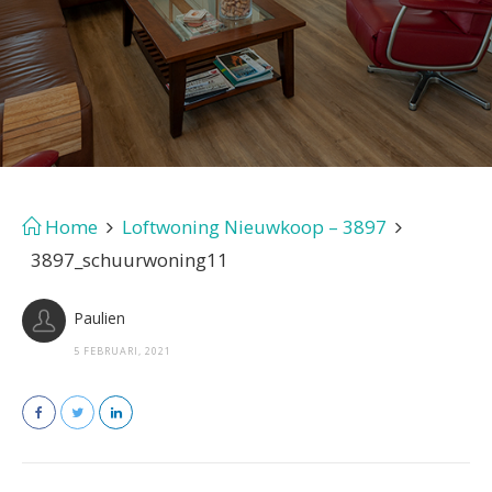
Home
Loftwoning Nieuwkoop – 3897
3897_schuurwoning11
Paulien
5 FEBRUARI, 2021