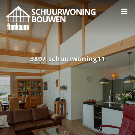
3897_schuurwoning11