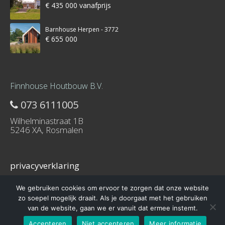
€ 435 000 vanafprijs
Barnhouse Herpen - 3772
€ 655 000
Finnhouse Houtbouw B.V.
073 6111005
Wilhelminastraat 1B
5246 XA, Rosmalen
privacyverklaring
We gebruiken cookies om ervoor te zorgen dat onze website
zo soepel mogelijk draait. Als je doorgaat met het gebruiken
van de website, gaan we er vanuit dat ermee instemt.
© 2016 – Schuurwoning-bouwen.nl is onderdeel van Finnhouse.nl
Accepteren
Niet accepteren
Meer informatie