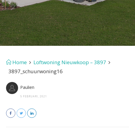
Home
Loftwoning Nieuwkoop – 3897
3897_schuurwoning16
Paulien
5 FEBRUARI, 2021