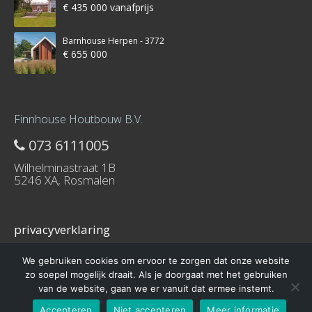
€ 435 000 vanafprijs
Barnhouse Herpen - 3772
€ 655 000
Finnhouse Houtbouw B.V.
073 6111005
Wilhelminastraat 1B
5246 XA, Rosmalen
privacyverklaring
We gebruiken cookies om ervoor te zorgen dat onze website
zo soepel mogelijk draait. Als je doorgaat met het gebruiken
van de website, gaan we er vanuit dat ermee instemt.
© 2016 – Schuurwoning-bouwen.nl is onderdeel van Finnhouse.nl
Accepteren
Niet accepteren
Meer informatie