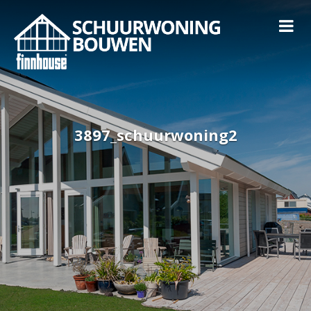
3897_schuurwoning2