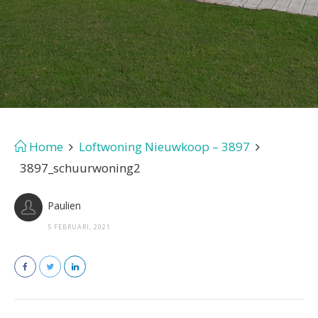
Home
Loftwoning Nieuwkoop – 3897
3897_schuurwoning2
Paulien
5 FEBRUARI, 2021