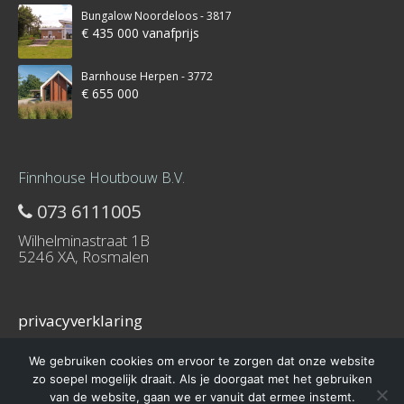
Bungalow Noordeloos - 3817
€ 435 000 vanafprijs
Barnhouse Herpen - 3772
€ 655 000
Finnhouse Houtbouw B.V.
073 6111005
Wilhelminastraat 1B
5246 XA, Rosmalen
privacyverklaring
We gebruiken cookies om ervoor te zorgen dat onze website
zo soepel mogelijk draait. Als je doorgaat met het gebruiken
van de website, gaan we er vanuit dat ermee instemt.
© 2016 – Schuurwoning-bouwen.nl is onderdeel van Finnhouse.nl