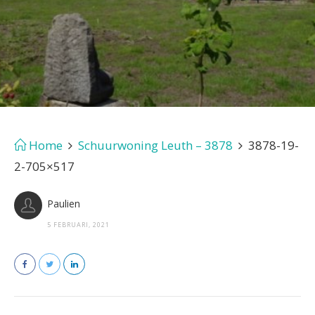
Home
Schuurwoning Leuth – 3878
3878-19-
2-705×517
Paulien
5 FEBRUARI, 2021