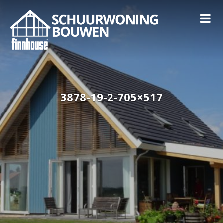
3878-19-2-705×517