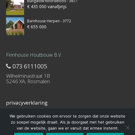
Bungalow Noordeloos - 3817
€ 435 000 vanafprijs
Barnhouse Herpen - 3772
€ 655 000
Finnhouse Houtbouw B.V.
073 6111005
Wilhelminastraat 1B
5246 XA, Rosmalen
privacyverklaring
We gebruiken cookies om ervoor te zorgen dat onze website
zo soepel mogelijk draait. Als je doorgaat met het gebruiken
van de website, gaan we er vanuit dat ermee instemt.
© 2016 – Schuurwoning-bouwen.nl is onderdeel van Finnhouse.nl