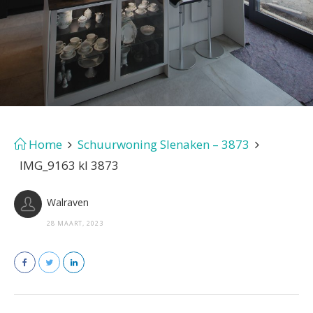
Home
Schuurwoning Slenaken – 3873
IMG_9163 kl 3873
Walraven
28 MAART, 2023