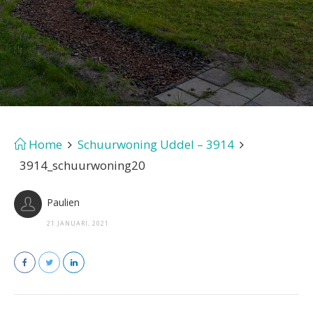
Home
Schuurwoning Uddel – 3914
3914_schuurwoning20
Paulien
21 JANUARI, 2021