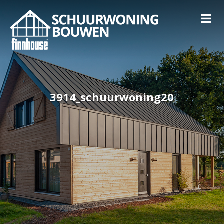
3914_schuurwoning20