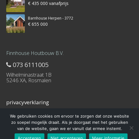
€ 435 000 vanafprijs
Barnhouse Herpen - 3772
€ 655 000
Finnhouse Houtbouw B.V.
073 6111005
Wilhelminastraat 1B
5246 XA, Rosmalen
privacyverklaring
We gebruiken cookies om ervoor te zorgen dat onze website
zo soepel mogelijk draait. Als je doorgaat met het gebruiken
van de website, gaan we er vanuit dat ermee instemt.
© 2016 – Schuurwoning-bouwen.nl is onderdeel van Finnhouse.nl
Accepteren
Niet accepteren
Meer informatie