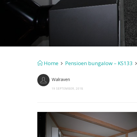
Home
Pensioen bungalow – KS133
Walraven
19 SEPTEMBER, 2018