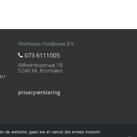
Finnhouse Houtbouw B.V.
073 6111005
Wilhelminastraat 1B
5246 XA, Rosmalen
817
privacyverklaring
an de website, gaan we er vanuit dat ermee instemt.