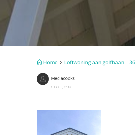
Home
Loftwoning aan golfbaan – 3
Mediacooks
1 APRIL, 2016