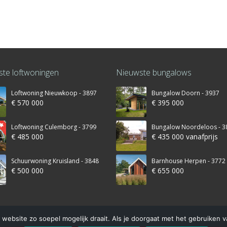
te loftwoningen
Nieuwste bungalows
Loftwoning Nieuwkoop - 3897
Bungalow Doorn - 3937
€ 570 000
€ 395 000
Loftwoning Culemborg - 3799
Bungalow Noordeloos - 3
€ 485 000
€ 435 000 vanafprijs
Schuurwoning Kruisland - 3848
Barnhouse Herpen - 3772
€ 500 000
€ 655 000
website zo soepel mogelijk draait. Als je doorgaat met het gebruiken v
© 2016 – Schuurwoning-bouwen.nl is onderdeel van Finnhouse.nl