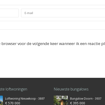
e browser voor de volgende keer wanneer ik een reactie pl
te loftwoningen
Nieuwste bungalows
Loftwoning Nieuwkoop - 3897
Bungalow Doorn - 3937
€ 570 000
€ 395 000