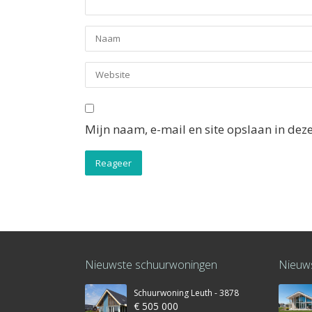
Mijn naam, e-mail en site opslaan in dez
Nieuwste schuurwoningen
Nieuws
Schuurwoning Leuth - 3878
€ 505 000