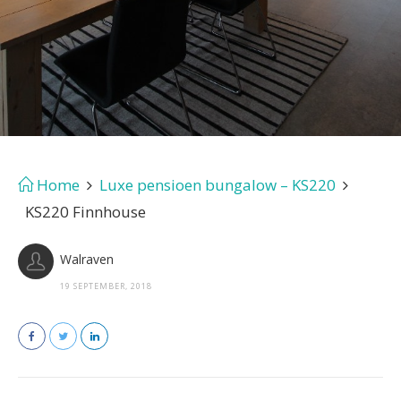
Home
Luxe pensioen bungalow – KS220
KS220 Finnhouse
Walraven
19 SEPTEMBER, 2018