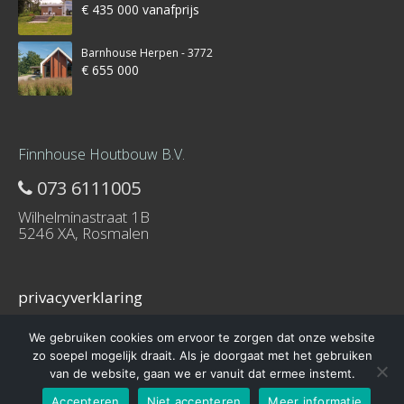
€ 435 000 vanafprijs
Barnhouse Herpen - 3772
€ 655 000
Finnhouse Houtbouw B.V.
073 6111005
Wilhelminastraat 1B
5246 XA, Rosmalen
privacyverklaring
We gebruiken cookies om ervoor te zorgen dat onze website
zo soepel mogelijk draait. Als je doorgaat met het gebruiken
van de website, gaan we er vanuit dat ermee instemt.
© 2016 – Schuurwoning-bouwen.nl is onderdeel van Finnhouse.nl
Accepteren
Niet accepteren
Meer informatie