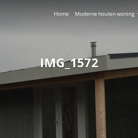
Home
Moderne houten woning
IMG_1572