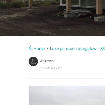
Home
Luxe pensioen bungalow – K
Walraven
7 NOVEMBER, 2017