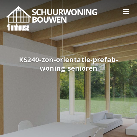
KS240-zon-orientatie-prefab-
woning-senioren