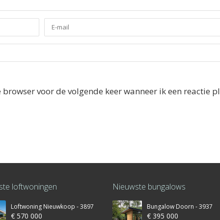
e browser voor de volgende keer wanneer ik een reactie pl
te loftwoningen
Nieuwste bungalows
Loftwoning Nieuwkoop - 3897
Bungalow Doorn - 3937
€ 570 000
€ 395 000