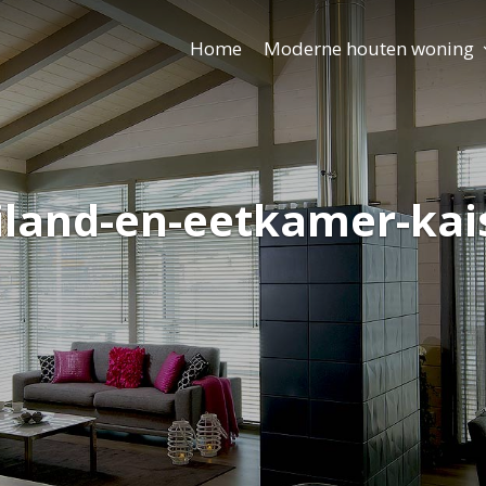
Home
Moderne houten woning
land-en-eetkamer-kai