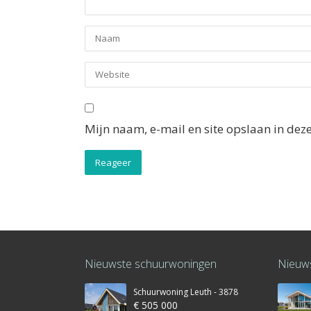
Mijn naam, e-mail en site opslaan in dez
Nieuwste schuurwoningen
Nieuws
Schuurwoning Leuth - 3878
€ 505 000