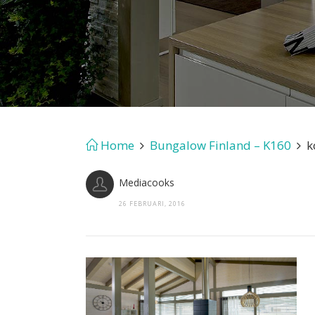
Home
Bungalow Finland – K160
ko
Mediacooks
26 FEBRUARI, 2016