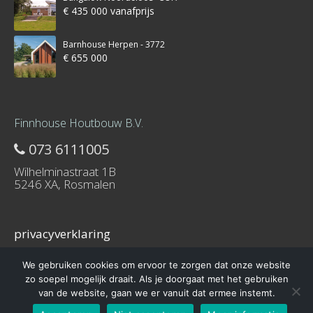
€ 435 000 vanafprijs
Barnhouse Herpen - 3772
€ 655 000
Finnhouse Houtbouw B.V.
073 6111005
Wilhelminastraat 1B
5246 XA, Rosmalen
privacyverklaring
We gebruiken cookies om ervoor te zorgen dat onze website
zo soepel mogelijk draait. Als je doorgaat met het gebruiken
van de website, gaan we er vanuit dat ermee instemt.
© 2016 – Schuurwoning-bouwen.nl is onderdeel van Finnhouse.nl