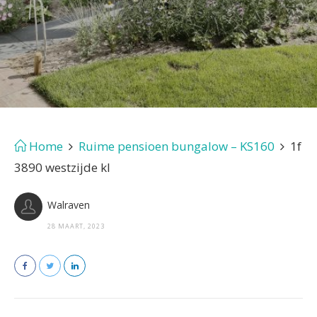
Home
Ruime pensioen bungalow – KS160
1f
3890 westzijde kl
Walraven
28 MAART, 2023