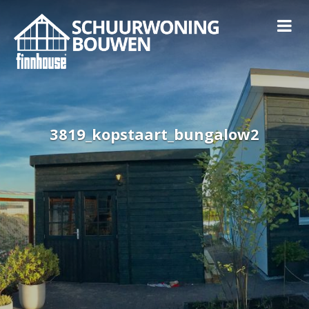
3819_kopstaart_bungalow2