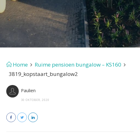
Home
Ruime pensioen bungalow – KS160
3819_kopstaart_bungalow2
Paulien
30 OKTOBER, 2020