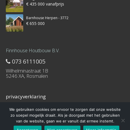
€ 435 000 vanafprijs
Barnhouse Herpen - 3772
€ 655 000
Finnhouse Houtbouw B.V.
073 6111005
Wilhelminastraat 1B
5246 XA, Rosmalen
privacyverklaring
We gebruiken cookies om ervoor te zorgen dat onze website
zo soepel mogelijk draait. Als je doorgaat met het gebruiken
van de website, gaan we er vanuit dat ermee instemt.
© 2016 – Schuurwoning-bouwen.nl is onderdeel van Finnhouse.nl
Accepteren
Niet accepteren
Meer informatie