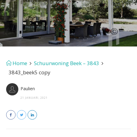
Home
Schuurwoning Beek – 3843
3843_beek5 copy
Paulien
21 JANUARI, 2021