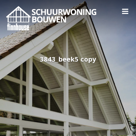
3843_beek5 copy