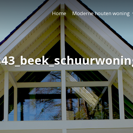
Home
Moderne houten woning
843_beek_schuurwonin