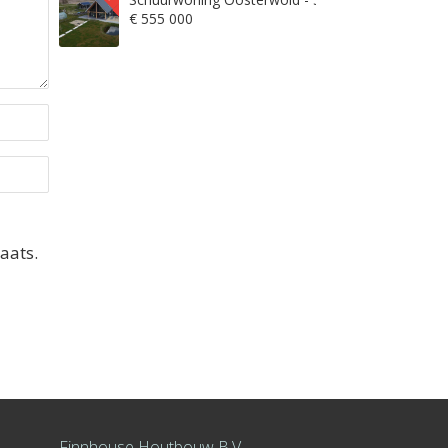
€ 555 000
aats.
Finnhouse Houtbouw B.V.