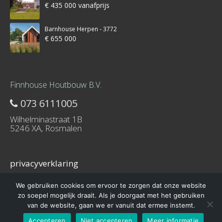
€ 435 000 vanafprijs
Barnhouse Herpen - 3772
€ 655 000
Finnhouse Houtbouw B.V.
073 6111005
Wilhelminastraat 1B
5246 XA, Rosmalen
privacyverklaring
We gebruiken cookies om ervoor te zorgen dat onze website
zo soepel mogelijk draait. Als je doorgaat met het gebruiken
van de website, gaan we er vanuit dat ermee instemt.
© 2016 – Schuurwoning-bouwen.nl is onderdeel van Finnhouse.nl
Accepteren
Niet accepteren
Meer informatie