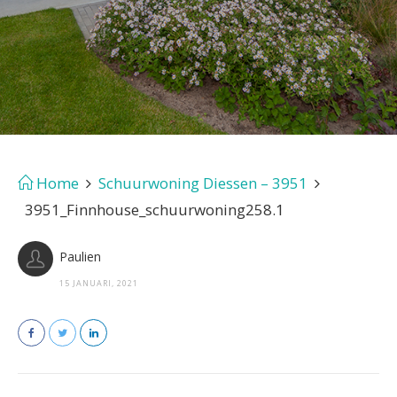
Home
Schuurwoning Diessen – 3951
3951_Finnhouse_schuurwoning258.1
Paulien
15 JANUARI, 2021