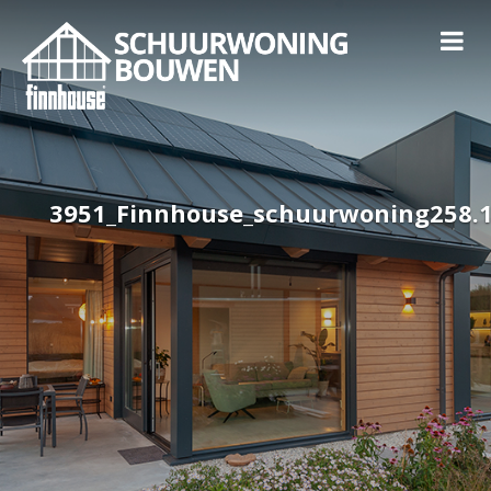
3951_Finnhouse_schuurwoning258.