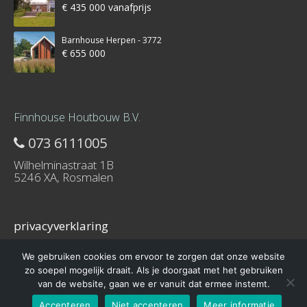
€ 435 000 vanafprijs
Barnhouse Herpen - 3772
€ 655 000
Finnhouse Houtbouw B.V.
073 6111005
Wilhelminastraat 1B
5246 XA, Rosmalen
privacyverklaring
We gebruiken cookies om ervoor te zorgen dat onze website
zo soepel mogelijk draait. Als je doorgaat met het gebruiken
van de website, gaan we er vanuit dat ermee instemt.
© 2016 – Schuurwoning-bouwen.nl is onderdeel van Finnhouse.nl
Accepteren
Niet accepteren
Meer informatie