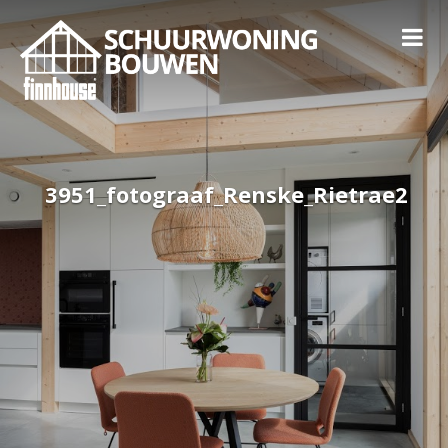
3951_fotograaf_Renske_Rietrae2