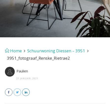
Home
Schuurwoning Diessen – 3951
3951_fotograaf_Renske_Rietrae2
Paulien
21 JANUARI, 2021