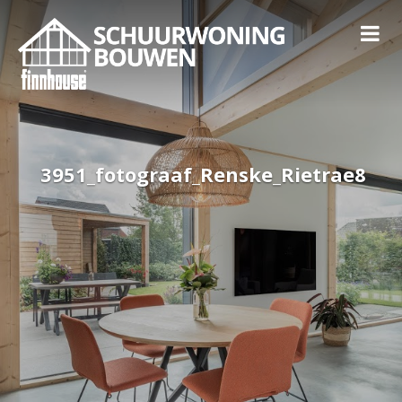
3951_fotograaf_Renske_Rietrae8