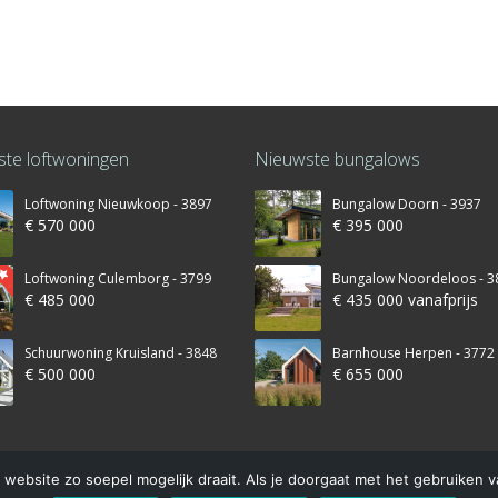
te loftwoningen
Nieuwste bungalows
Loftwoning Nieuwkoop - 3897
Bungalow Doorn - 3937
€ 570 000
€ 395 000
Loftwoning Culemborg - 3799
Bungalow Noordeloos - 3
€ 485 000
€ 435 000 vanafprijs
Schuurwoning Kruisland - 3848
Barnhouse Herpen - 3772
€ 500 000
€ 655 000
website zo soepel mogelijk draait. Als je doorgaat met het gebruiken v
© 2016 – Schuurwoning-bouwen.nl is onderdeel van Finnhouse.nl