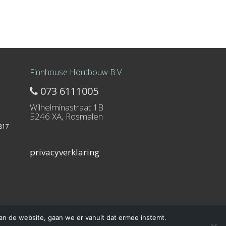
Finnhouse Houtbouw B.V.
073 6111005
Wilhelminastraat 1B
5246 XA, Rosmalen
817
privacyverklaring
an de website, gaan we er vanuit dat ermee instemt.