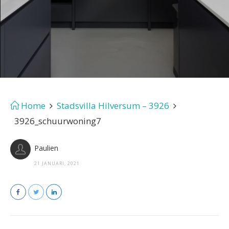
Home
Stadsvilla Hilversum – 3926
3926_schuurwoning7
Paulien
21 JANUARI, 2021