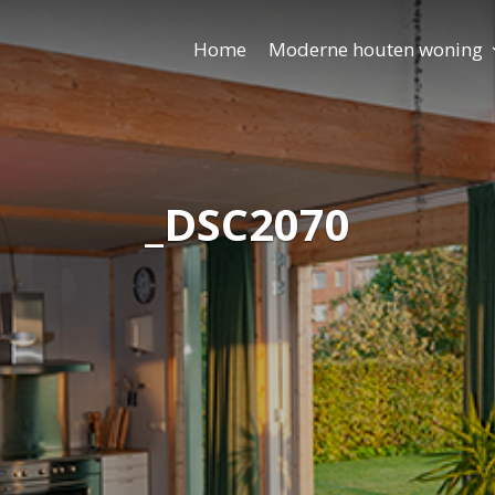
Home
Moderne houten woning
_DSC2070