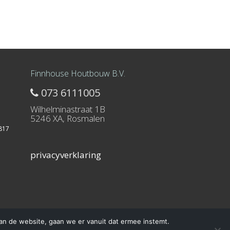
Finnhouse Houtbouw B.V.
073 6111005
Wilhelminastraat 1B
5246 XA, Rosmalen
817
privacyverklaring
an de website, gaan we er vanuit dat ermee instemt.