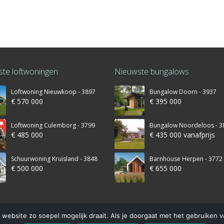
te loftwoningen
Nieuwste bungalows
Loftwoning Nieuwkoop - 3897
Bungalow Doorn - 3937
€ 570 000
€ 395 000
Loftwoning Culemborg - 3799
Bungalow Noordeloos - 3
€ 485 000
€ 435 000 vanafprijs
Schuurwoning Kruisland - 3848
Barnhouse Herpen - 3772
€ 500 000
€ 655 000
website zo soepel mogelijk draait. Als je doorgaat met het gebruiken v
© 2016 – Schuurwoning-bouwen.nl is onderdeel van Finnhouse.nl